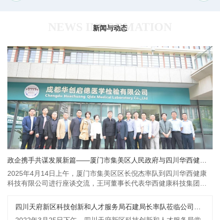
NEWS INFORMATION
新闻与动态
政企携手共谋发展新篇——厦门市集美区人民政府与四川华西健康科技有限公司 开展座谈交流
2025年4月14日上午，厦门市集美区区长倪杰率队到四川华西健康
科技有限公司进行座谈交流，王珂董事长代表华西健康科技集团对
厦门市集美区倪区长一行的到访表示热烈欢迎，并陪同参观了华西
精准产业技术研究院成果展示厅及华创启德医学检验实验室，同行
四川天府新区科技创新和人才服务局石建局长率队莅临公司视察指导
的有四川大学华西厦门医院院办主任郭林佳、成都华西精准医学产
2022年3月25日下午，四川天府新区科技创新和人才服务局党