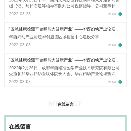
业技术研究有限公司副总经理朱晟、成都华创启德医学检验有限公
组书记、局长石建等领导率队到公司视察指导，公司董事长王
司总经理黄亨建、常务副总经理罗一捷、副总经理邹云等相关负责
珂、财务总监朱晟,成都华创启德医学检验有限公司总经理黄亨
人...
2022-03-28
建、副总经理罗一捷全程接待陪同...
“区域健康检测平台赋能大健康产业” ——华西妇幼产业论坛华创启德区域检验中心建设分享
华西妇幼产业论坛华创启德区域检验中心建设分享...
2022-03-08
“区域健康检测平台赋能大健康产业” ——华西妇幼产业论坛子公司（成都华创启德医学检验有限公司） 建设分享
2022年2月26日，成都华西精准医学产业技术研究院有限公司
受邀参加华西妇幼医联体院长大会、华西妇幼产业论坛暨四川
省医院协会妇幼健康管理分会常务理事会议...
2022-03-08
MESSAGE
在线留言
在线留言