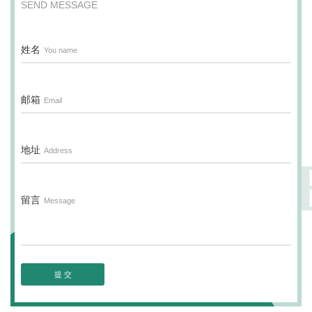
SEND MESSAGE
姓名
You name
邮箱
Email
地址
Address
MESSAG
留言
Message