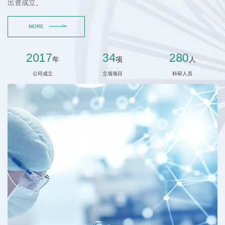
出资成立。
2017
34
280
年
项
人
公司成立
立项项目
科研人员
MORE